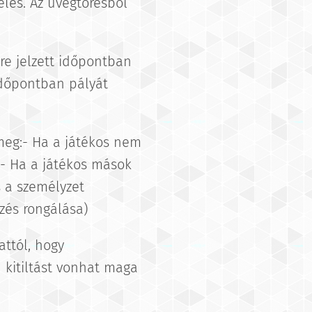
eles. Az üvegtörésből
őre jelzett időpontban
időpontban pályát
meg:- Ha a játékos nem
)- Ha a játékos mások
s a személyzet
zés rongálása)
attól, hogy
n kitiltást vonhat maga