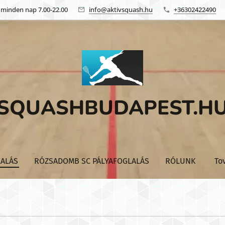
: minden nap 7.00-22.00
info@aktivsquash.hu
+36302422490
SQUASHBUDAPEST.H
LALÁS
RÓZSADOMB SC PÁLYAFOGLALÁS
RÓLUNK
To