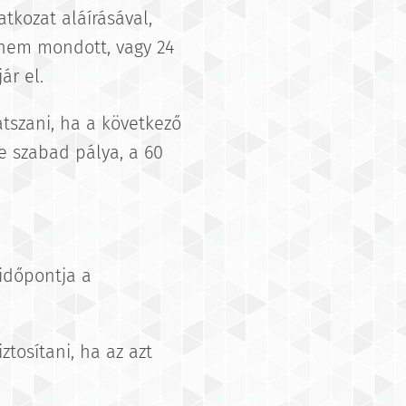
tkozat aláírásával,
 nem mondott, vagy 24
ár el.
tszani, ha a következő
e szabad pálya, a 60
 időpontja a
tosítani, ha az azt