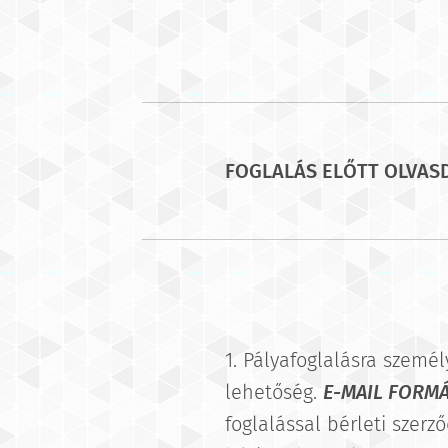
FOGLALÁS ELŐTT OLVASD 
1. Pályafoglalásra szemé
lehetőség.
E-MAIL FORM
foglalással bérleti szerző