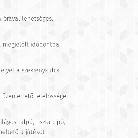
4 órával lehetséges,
 a megjelölt időpontba
melyet a szekrénykulcs
z üzemeltető felelősséget
lágos talpú, tiszta cipő,
eltető a játékot