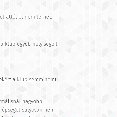
et attól el nem térhet.
 a klub egyéb helyiségeit
lésekért a klub semminemű
ormálisnál nagyobb
ti épséget súlyosan nem