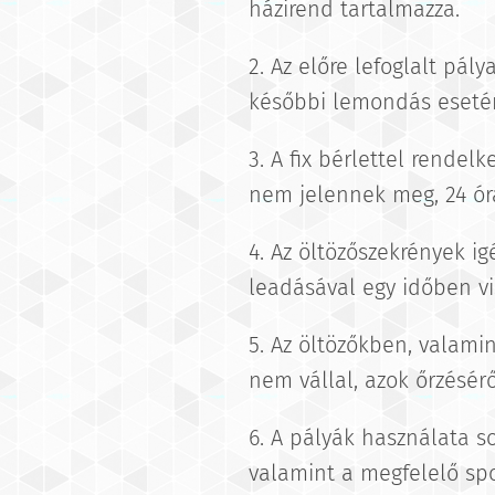
házirend tartalmazza.
2. Az előre lefoglalt pál
későbbi lemondás esetén 
3. A fix bérlettel rendel
nem jelennek meg, 24 órá
4. Az öltözőszekrények i
leadásával egy időben vi
5. Az öltözőkben, valami
nem vállal, azok őrzésé
6. A pályák használata so
valamint a megfelelő spo