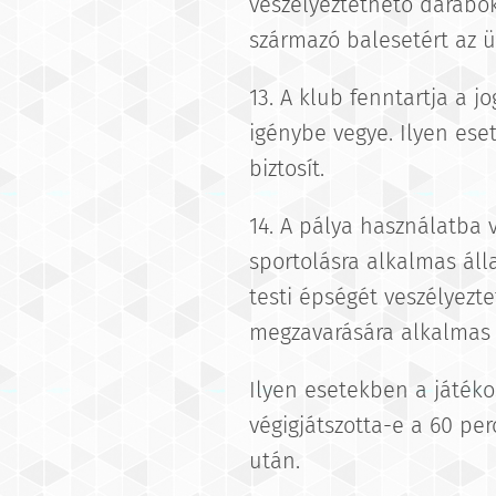
veszélyeztethető darabok
származó balesetért az ü
13. A klub fenntartja a j
igénybe vegye. Ilyen es
biztosít.
14. A pálya használatba 
sportolásra alkalmas áll
testi épségét veszélyezte
megzavarására alkalmas v
Ilyen esetekben a játékos
végigjátszotta-e a 60 pe
után.