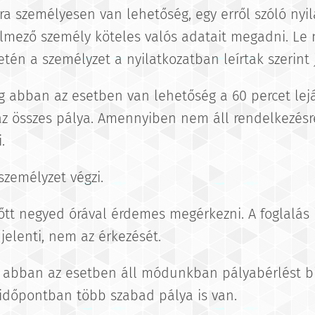
ra személyesen van lehetőség, egy erről szóló nyila
elmező személy köteles valós adatait megadni. Le
én a személyzet a nyilatkozatban leírtak szerint j
ag abban az esetben van lehetőség a 60 percet lejá
 az összes pálya. Amennyiben nem áll rendelkezésr
.
 személyzet végzi.
előtt negyed órával érdemes megérkezni. A foglalás
jelenti, nem az érkezését.
ag abban az esetben áll módunkban pályabérlést biz
 időpontban több szabad pálya is van.