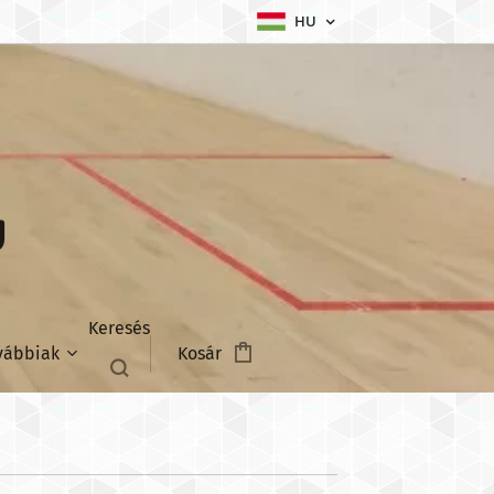
HU
U
Keresés
vábbiak
Kosár