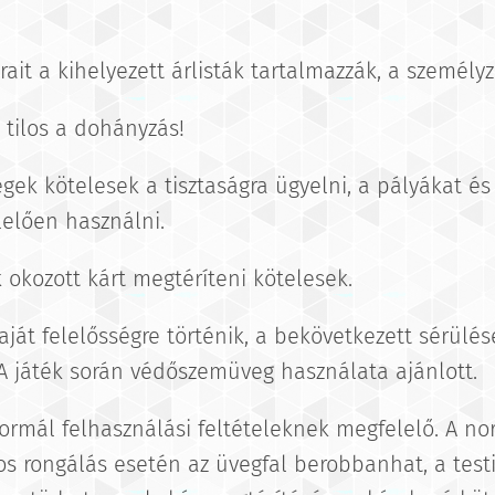
rait a kihelyezett árlisták tartalmazzák, a személyz
n tilos a dohányzás!
gek kötelesek a tisztaságra ügyelni, a pályákat és
elően használni.
k okozott kárt megtéríteni kötelesek.
saját felelősségre történik, a bekövetkezett sérü
 A játék során védőszemüveg használata ajánlott.
normál felhasználási feltételeknek megfelelő. A n
kos rongálás esetén az üvegfal berobbanhat, a tes