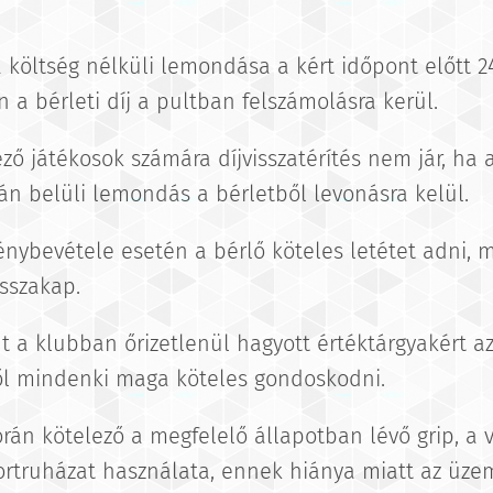
ya költség nélküli lemondása a kért időpont előtt 2
a bérleti díj a pultban felszámolásra kerül.
kező játékosok számára díjvisszatérítés nem jár, ha
n belüli lemondás a bérletből levonásra kelül.
génybevétele esetén a bérlő köteles letétet adni, 
sszakap.
nt a klubban őrizetlenül hagyott értéktárgyakért a
ről mindenki maga köteles gondoskodni.
rán kötelező a megfelelő állapotban lévő grip, a vi
rtruházat használata, ennek hiánya miatt az üzem