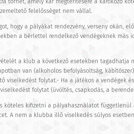
ra törhet, amely kár megtérítésére a károkozó köt
zemeltető felelősséget nem vállal.
ogot, hogy a pályákat rendezvény, verseny okán, el
etekben a bérlettel rendelkező vendégeknek más 
vételét a klub a következő esetekben tagadhatja 
apotban van (alkoholos befolyásoltság, kábítószer
tő viselkedést folytat.- Ha a játékos a vendégek é
iselkedést folytat (üvöltés, csapkodás, a berende
 köteles kifizetni a pályahasználatot függetlenül 
rcet. A nem a klubba illő viselkedés súlyos esetbe