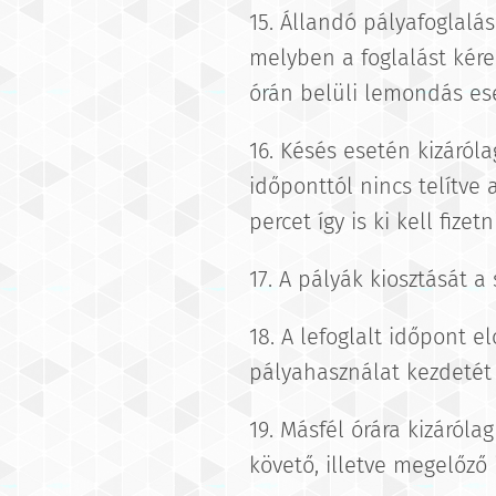
15. Állandó pályafoglalás
melyben a foglalást kér
órán belüli lemondás eset
16. Késés esetén kizáról
időponttól nincs telítve
percet így is ki kell fizetni
17. A pályák kiosztását a
18. A lefoglalt időpont 
pályahasználat kezdetét 
19. Másfél órára kizáról
követő, illetve megelőző