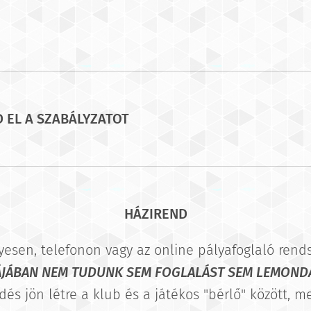
EL A SZABÁLYZATOT 👇🏻
HÁZIREND
lyesen, telefonon vagy az online pályafoglaló rend
ÁJÁBAN NEM TUDUNK SEM FOGLALÁST SEM LEMONDÁ
dés jön létre a klub és a játékos "bérlő" között, me