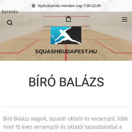
Nyitvatartás: minden nap 7.00-22.00
Keresés
SQUASHBUDAPEST.HU
BÍRÓ BALÁZS
Bíró Balázs vagyok, squash oktató és versenyző, több
mint 10 éves versenyzői és oktatói tapasztalattal a