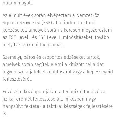
hátam mögött.
Az elmúlt évek során elvégeztem a Nemzetközi
Squash Szövetség (ESF) által indított oktatói
képzéseket, amelyek során sikeresen megszereztem
az ESF Level I és ESF Level II minősítéseket, tovább
mélyítve szakmai tudásomat.
Személyi, páros és csoportos edzéseket tartok,
amelyek során segítek elérni a kitűzött céljaidat,
legyen szó a játék elsajátításáról vagy a képességeid
fejlesztéséről.
Edzéseim középpontjában a technikai tudás és a
fizikai erőnlét fejlesztése áll, miközben nagy
hangsúlyt fektetek a taktikai készségek fejlesztésére
is.