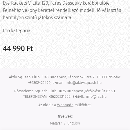
Eye Rackets V-Lite 120, Fares Dessouky korábbi ütője.
Fejnehéz vékony kerettel rendelkező modell. Jó választás
bármilyen szintű játékos számára.
Pro kategória
44 990
Ft
Aktív Squash Club, 1143 Budapest, Tábornok utca 7. TELEFONSZÁM:
+36302422490, e-mail: info@aktivsquash.hu
Rózsadomb Squash Club, 1025 Budapest ,Törökvész út 87-91.
TELEFONSZÁM: +36202221969, E-MAIL: info@rsc.hu
Az oldalt a
Webnode
működteti
Nyelvek
Magyar
English