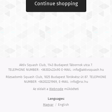
Continue shopping
Aktív Squash Club, 1143 Budapest Tábornok utca 7.
TELEPHONE NUMBER:: +36302422490 E-MAIL: info@aktivsquash.hu
Rózsadomb Squash Club, 1025 Budapest Törökvész út 87. TELEPHONE
NUMBER: +36202221969, E-MAIL: info@rsc.hu
Az oldalt a
Webnode
működteti
Languages
Magyar
English