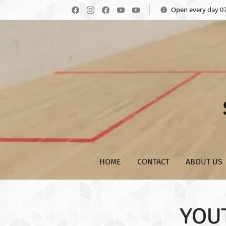
Open every day 07
HOME
CONTACT
ABOUT US
YOU