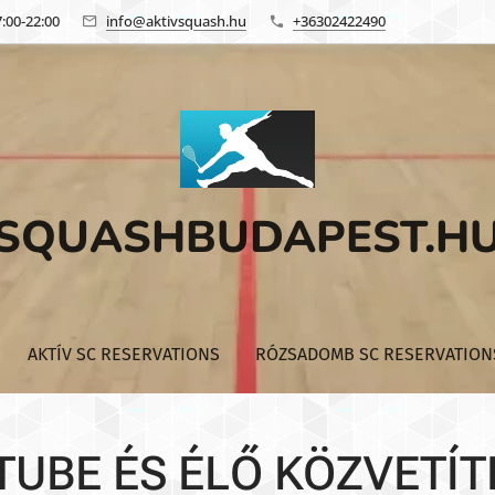
:00-22:00
info@aktivsquash.hu
+36302422490
SQUASHBUDAPEST.H
AKTÍV SC RESERVATIONS
RÓZSADOMB SC RESERVATION
TUBE ÉS ÉLŐ KÖZVETÍT