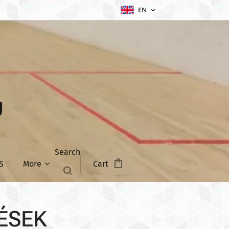
EN
U
Search
S
More
Cart
ÉSEK