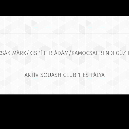
CSÁK MÁRK/KISPÉTER ÁDÁM/KAMOCSAI BENDEGÚZ 
AKTÍV SQUASH CLUB 1-ES PÁLYA