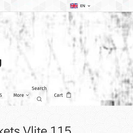
EN
U
Search
S
More
Cart
kets Vlite 115