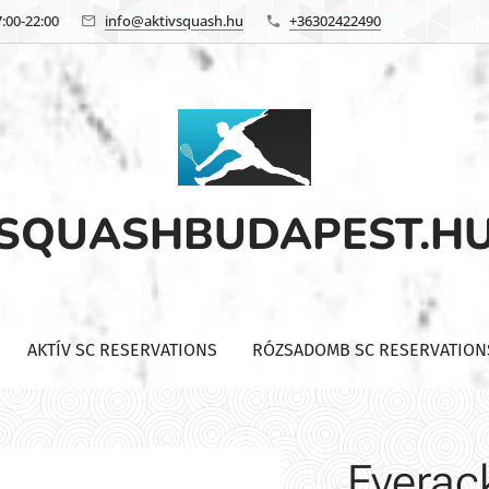
:00-22:00
info@aktivsquash.hu
+36302422490
SQUASHBUDAPEST.H
AKTÍV SC RESERVATIONS
RÓZSADOMB SC RESERVATION
Eyerac