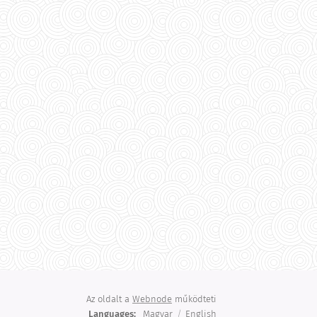
Az oldalt a
Webnode
működteti
Languages
Magyar
English