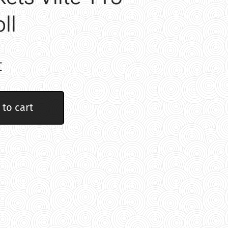
ll
t
 to cart