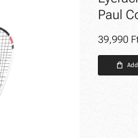
Paul Co
39,990
F
Add